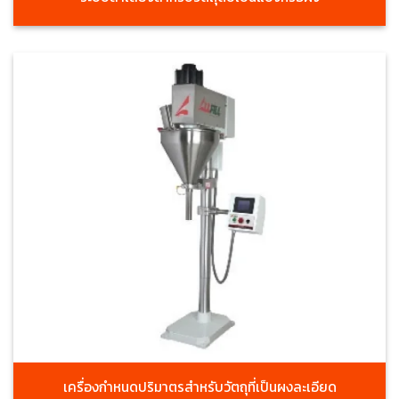
เครื่องกำหนดปริมาตรสำหรับวัตถุที่เป็นผงละเอียด