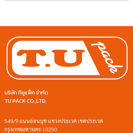
บริษัท ทียูแพ็ค จำกัด
TU PACK CO.,LTD.
549/9 ถนนอ่อนนุช แขวงประเวศ เขตประเวศ
กรุงเทพมหานคร 10250