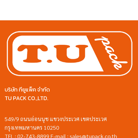
บริษัท ทียูแพ็ค จำกัด
TU PACK CO.,LTD.
549/9 ถนนอ่อนนุช แขวงประเวศ เขตประเวศ
กรุงเทพมหานคร 10250
TEL : 02-743-8899 E-mail : sales@tupack.co.th