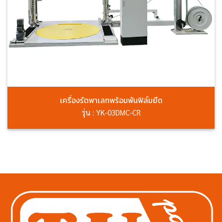
เครื่องรัดพาเลทพร้อมพันฟิล์มยืด
รุ่น : YK-03DMC-CR