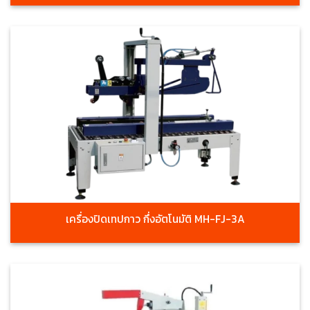
เครื่องปิดเทปกาว กึ่งอัตโนมัติ MH-FJ-3A