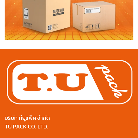
บริษัท ทียูแพ็ค จำกัด
TU PACK CO.,LTD.