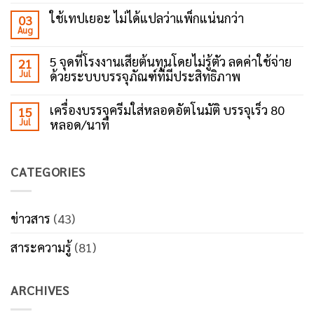
No
ใหม่
Comments
ถึง
ใช้เทปเยอะ ไม่ได้แปลว่าแพ็กแน่นกว่า
03
on
เลือก
Aug
5
No
ใช้
ข้อดี
Comments
เครื่อง
ของ
on
ปิด
5 จุดที่โรงงานเสียต้นทุนโดยไม่รู้ตัว ลดค่าใช้จ่าย
21
เครื่อง
ใช้
เทป
ปิด
Jul
ด้วยระบบบรรจุภัณฑ์ที่มีประสิทธิภาพ
เทป
กาว?
เทป
เยอะ
No
กาว
ไม่
Comments
ตัว
ได้
เครื่องบรรจุครีมใส่หลอดอัตโนมัติ บรรจุเร็ว 80
15
on
ช่วย
แปล
Jul
หลอด/นาที
5
เพิ่ม
ว่า
จุด
ประสิทธิภาพ
แพ็ก
No
ที่
งาน
แน่น
Comments
โรงงาน
แพ็ก
กว่า
on
เสีย
CATEGORIES
เครื่อง
ต้นทุน
บรรจุ
โดย
ครีม
ไม่รู้
ใส่
ตัว
หลอด
ข่าวสาร
(43)
ลด
อัตโนมัติ
ค่า
บรรจุ
ใช้
สาระความรู้
(81)
เร็ว
จ่าย
80
ด้วย
หลอด/
ระบบ
นาที
บรรจุ
ARCHIVES
ภัณฑ์
ที่
มี