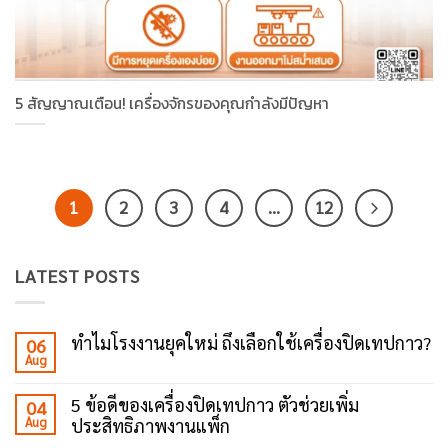
5 สัญญาณเตือน! เครื่องจักรของคุณกำลังมีปัญหา
1
2
3
4
…
12
LATEST POSTS
ทำไมโรงงานยุคใหม่ ถึงเลือกใช้เครื่องปิดเทปกาว?
06
Aug
No
Comments
on
5 ข้อดีของเครื่องปิดเทปกาว ตัวช่วยเพิ่ม
04
ทำไม
Aug
ประสิทธิภาพงานแพ็ก
โรงงาน
ยุค