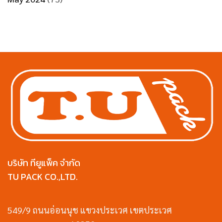
บริษัท ทียูแพ็ค จำกัด
TU PACK CO.,LTD.
549/9 ถนนอ่อนนุช แขวงประเวศ เขตประเวศ