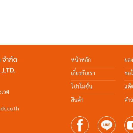
ค จำกัด
หน้าหลัก
ผล
,LTD.
เกี่ยวกับเรา
ขอ
โปรโมชั่น
แค๊
ะเวศ
สินค้า
คำถ
ck.co.th