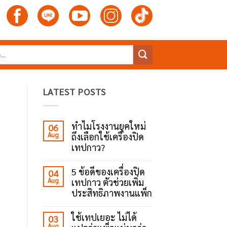
LATEST POSTS
ทำไมโรงงานยุคใหม่
06
Aug
ถึงเลือกใช้เครื่องปิด
เทปกาว?
No
Comments
5 ข้อดีของเครื่องปิด
04
on
Aug
เทปกาว ตัวช่วยเพิ่ม
ทำไม
โรงงาน
ประสิทธิภาพงานแพ็ก
ยุค
ใหม่
No
ถึง
Comments
ใช้เทปเยอะ ไม่ได้
03
เลือก
on
Aug
ใช้
5