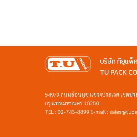
บริษัท ทียูแพ็
TU PACK CO.
549/9 ถนนอ่อนนุช แขวงประเวศ เขตปร
กรุงเทพมหานคร 10250
TEL : 02-743-8899 E-mail : sales@tupa