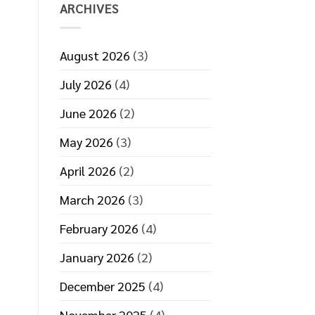
ที่
ARCHIVES
มี
ประสิทธิภาพ
August 2026
(3)
July 2026
(4)
June 2026
(2)
May 2026
(3)
April 2026
(2)
March 2026
(3)
February 2026
(4)
January 2026
(2)
December 2025
(4)
November 2025
(4)