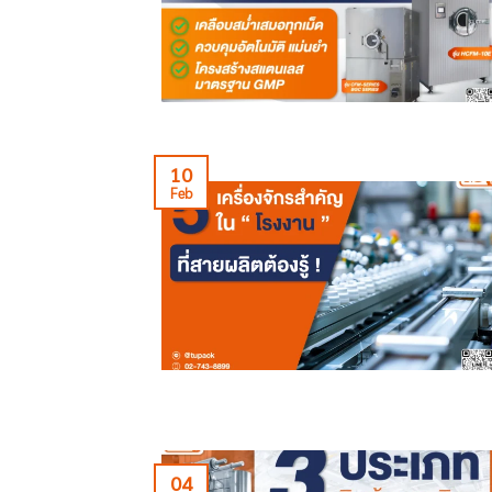
10
Feb
04