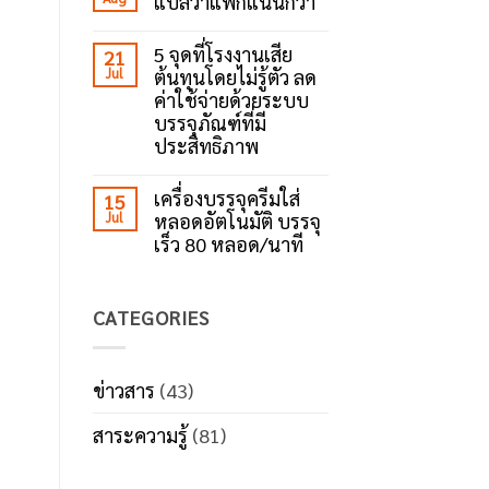
แปลว่าแพ็กแน่นกว่า
เครื่อง
ข้อดี
No
ปิด
ของ
Comments
เทป
เครื่อง
5 จุดที่โรงงานเสีย
21
on
กาว?
ปิด
Jul
ต้นทุนโดยไม่รู้ตัว ลด
ใช้
เทป
เทป
ค่าใช้จ่ายด้วยระบบ
กาว
เยอะ
ตัว
บรรจุภัณฑ์ที่มี
ไม่
ช่วย
ได้
ประสิทธิภาพ
เพิ่ม
แปล
ประสิทธิภาพ
No
ว่า
งาน
Comments
แพ็ก
เครื่องบรรจุครีมใส่
แพ็ก
15
on
แน่น
Jul
หลอดอัตโนมัติ บรรจุ
5
กว่า
จุด
เร็ว 80 หลอด/นาที
ที่
โรงงาน
No
เสีย
Comments
ต้นทุน
on
CATEGORIES
โดย
เครื่อง
ไม่รู้
บรรจุ
ตัว
ครีม
ลด
ใส่
ค่า
หลอด
ข่าวสาร
(43)
ใช้
อัตโนมัติ
จ่าย
บรรจุ
สาระความรู้
(81)
ด้วย
เร็ว
ระบบ
80
บรรจุ
หลอด/
ภัณฑ์
นาที