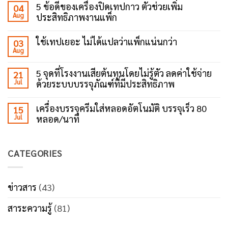
on
5 ข้อดีของเครื่องปิดเทปกาว ตัวช่วยเพิ่ม
04
ทำไม
Aug
ประสิทธิภาพงานแพ็ก
โรงงาน
ยุค
No
ใหม่
Comments
ถึง
ใช้เทปเยอะ ไม่ได้แปลว่าแพ็กแน่นกว่า
03
on
เลือก
Aug
5
No
ใช้
ข้อดี
Comments
เครื่อง
ของ
on
ปิด
5 จุดที่โรงงานเสียต้นทุนโดยไม่รู้ตัว ลดค่าใช้จ่าย
21
เครื่อง
ใช้
เทป
ปิด
Jul
ด้วยระบบบรรจุภัณฑ์ที่มีประสิทธิภาพ
เทป
กาว?
เทป
เยอะ
No
กาว
ไม่
Comments
ตัว
ได้
เครื่องบรรจุครีมใส่หลอดอัตโนมัติ บรรจุเร็ว 80
15
on
ช่วย
แปล
Jul
หลอด/นาที
5
เพิ่ม
ว่า
จุด
ประสิทธิภาพ
แพ็ก
No
ที่
งาน
แน่น
Comments
โรงงาน
แพ็ก
กว่า
on
เสีย
CATEGORIES
เครื่อง
ต้นทุน
บรรจุ
โดย
ครีม
ไม่รู้
ใส่
ตัว
หลอด
ข่าวสาร
(43)
ลด
อัตโนมัติ
ค่า
บรรจุ
ใช้
สาระความรู้
(81)
เร็ว
จ่าย
80
ด้วย
หลอด/
ระบบ