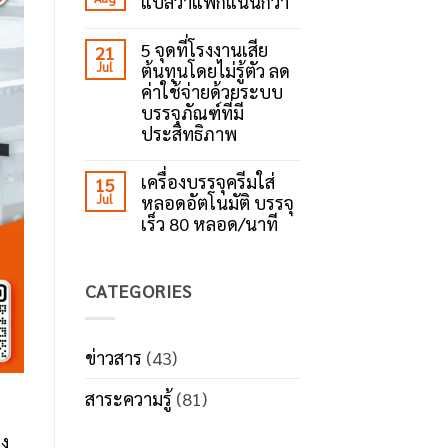
แปลว่าแพ็กแน่นกว่า
เครื่อง
ข้อดี
No
ปิด
ของ
Comments
เทป
เครื่อง
5 จุดที่โรงงานเสีย
21
on
กาว?
ปิด
Jul
ต้นทุนโดยไม่รู้ตัว ลด
ใช้
เทป
เทป
ค่าใช้จ่ายด้วยระบบ
กาว
เยอะ
ตัว
บรรจุภัณฑ์ที่มี
ไม่
ช่วย
ได้
ประสิทธิภาพ
เพิ่ม
แปล
ประสิทธิภาพ
No
ว่า
งาน
Comments
แพ็ก
เครื่องบรรจุครีมใส่
แพ็ก
15
on
แน่น
Jul
หลอดอัตโนมัติ บรรจุ
5
กว่า
จุด
เร็ว 80 หลอด/นาที
ที่
โรงงาน
No
เสีย
Comments
ต้นทุน
on
CATEGORIES
โดย
เครื่อง
ไม่รู้
บรรจุ
ตัว
ครีม
ลด
ใส่
ค่า
หลอด
ข่าวสาร
(43)
ใช้
อัตโนมัติ
จ่าย
บรรจุ
สาระความรู้
(81)
ด้วย
เร็ว
ระบบ
80
บรรจุ
หลอด/
อง
ภัณฑ์
นาที