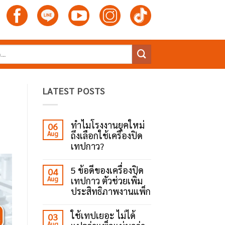
LATEST POSTS
ทำไมโรงงานยุคใหม่
06
Aug
ถึงเลือกใช้เครื่องปิด
เทปกาว?
No
Comments
5 ข้อดีของเครื่องปิด
04
on
Aug
เทปกาว ตัวช่วยเพิ่ม
ทำไม
โรงงาน
ประสิทธิภาพงานแพ็ก
ยุค
ใหม่
No
ถึง
Comments
ใช้เทปเยอะ ไม่ได้
03
เลือก
on
Aug
ใช้
5