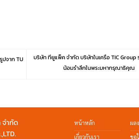
บริษัท ทียูแพ็ค จำกัด บริษัทในเครือ TIC Group 
็จรูปจาก TU
น้อมรำลึกในพระมหากรุณาธิคุณ
ค จำกัด
หน้าหลัก
ผล
,LTD.
เกี่ยวกับเรา
ขอ