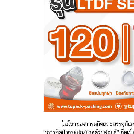
ในโลกของการผลิตและบรรจุภัณฑ์ โดย
“การซีลฝากระปุก/ขวดด้วยฟอยล์” ถือเป็