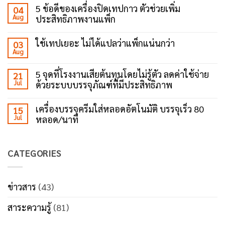
on
5 ข้อดีของเครื่องปิดเทปกาว ตัวช่วยเพิ่ม
04
ทำไม
Aug
ประสิทธิภาพงานแพ็ก
โรงงาน
ยุค
No
ใหม่
Comments
ถึง
ใช้เทปเยอะ ไม่ได้แปลว่าแพ็กแน่นกว่า
03
on
เลือก
Aug
5
No
ใช้
ข้อดี
Comments
เครื่อง
ของ
on
ปิด
5 จุดที่โรงงานเสียต้นทุนโดยไม่รู้ตัว ลดค่าใช้จ่าย
21
เครื่อง
ใช้
เทป
ปิด
Jul
ด้วยระบบบรรจุภัณฑ์ที่มีประสิทธิภาพ
เทป
กาว?
เทป
เยอะ
No
กาว
ไม่
Comments
ตัว
ได้
เครื่องบรรจุครีมใส่หลอดอัตโนมัติ บรรจุเร็ว 80
15
on
ช่วย
แปล
Jul
หลอด/นาที
5
เพิ่ม
ว่า
จุด
ประสิทธิภาพ
แพ็ก
No
ที่
งาน
แน่น
Comments
โรงงาน
แพ็ก
กว่า
on
เสีย
CATEGORIES
เครื่อง
ต้นทุน
บรรจุ
โดย
ครีม
ไม่รู้
ใส่
ตัว
หลอด
ข่าวสาร
(43)
ลด
อัตโนมัติ
ค่า
บรรจุ
ใช้
สาระความรู้
(81)
เร็ว
จ่าย
80
ด้วย
หลอด/
ระบบ