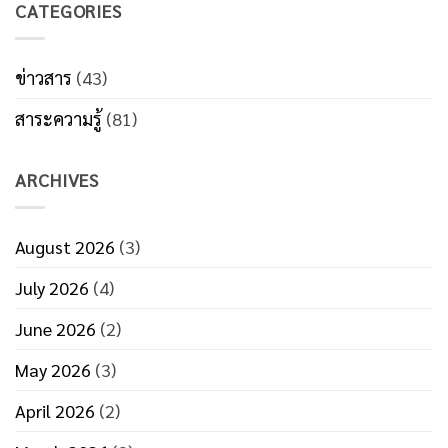
เสีย
CATEGORIES
เครื่อง
ต้นทุน
บรรจุ
โดย
ครีม
ไม่รู้
ใส่
ตัว
หลอด
ข่าวสาร
(43)
ลด
อัตโนมัติ
ค่า
บรรจุ
ใช้
สาระความรู้
(81)
เร็ว
จ่าย
80
ด้วย
หลอด/
ระบบ
นาที
บรรจุ
ARCHIVES
ภัณฑ์
ที่
มี
ประสิทธิภาพ
August 2026
(3)
July 2026
(4)
June 2026
(2)
May 2026
(3)
April 2026
(2)