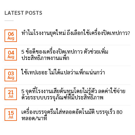
LATEST POSTS
ทำไมโรงงานยุคใหม่ ถึงเลือกใช้เครื่องปิดเทปกาว?
06
Aug
No
Comments
on
5 ข้อดีของเครื่องปิดเทปกาว ตัวช่วยเพิ่ม
04
ทำไม
Aug
ประสิทธิภาพงานแพ็ก
โรงงาน
ยุค
No
ใหม่
Comments
ถึง
ใช้เทปเยอะ ไม่ได้แปลว่าแพ็กแน่นกว่า
03
on
เลือก
Aug
5
No
ใช้
ข้อดี
Comments
เครื่อง
ของ
on
ปิด
5 จุดที่โรงงานเสียต้นทุนโดยไม่รู้ตัว ลดค่าใช้จ่าย
21
เครื่อง
ใช้
เทป
ปิด
Jul
ด้วยระบบบรรจุภัณฑ์ที่มีประสิทธิภาพ
เทป
กาว?
เทป
เยอะ
No
กาว
ไม่
Comments
ตัว
ได้
เครื่องบรรจุครีมใส่หลอดอัตโนมัติ บรรจุเร็ว 80
15
on
ช่วย
แปล
Jul
หลอด/นาที
5
เพิ่ม
ว่า
จุด
ประสิทธิภาพ
แพ็ก
No
ที่
งาน
แน่น
Comments
โรงงาน
แพ็ก
กว่า
on