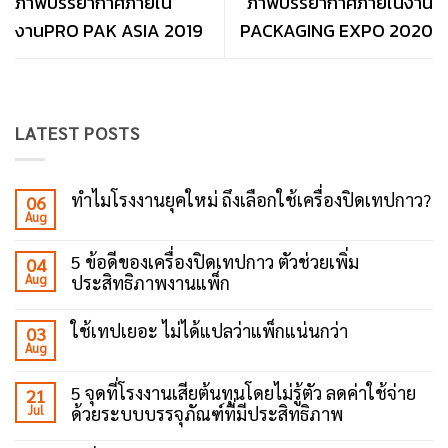
ภาพบรรยากาศภายใน
ภาพบรรยากาศภายในงาน
งานPRO PAK ASIA 2019
PACKAGING EXPO 2020
LATEST POSTS
ทำไมโรงงานยุคใหม่ ถึงเลือกใช้เครื่องปิดเทปกาว?
06
Aug
No
Comments
on
5 ข้อดีของเครื่องปิดเทปกาว ตัวช่วยเพิ่ม
04
ทำไม
Aug
ประสิทธิภาพงานแพ็ก
โรงงาน
ยุค
No
ใหม่
Comments
ถึง
ใช้เทปเยอะ ไม่ได้แปลว่าแพ็กแน่นกว่า
03
on
เลือก
Aug
5
No
ใช้
ข้อดี
Comments
เครื่อง
ของ
on
ปิด
5 จุดที่โรงงานเสียต้นทุนโดยไม่รู้ตัว ลดค่าใช้จ่าย
21
เครื่อง
ใช้
เทป
ปิด
Jul
ด้วยระบบบรรจุภัณฑ์ที่มีประสิทธิภาพ
เทป
กาว?
เทป
เยอะ
No
กาว
ไม่