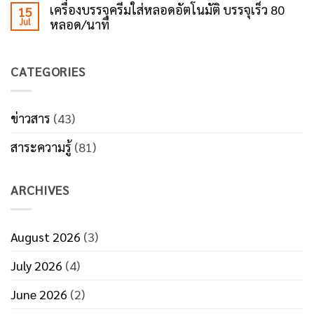
Comments
ตัว
ได้
เครื่องบรรจุครีมใส่หลอดอัตโนมัติ บรรจุเร็ว 80
15
on
ช่วย
แปล
Jul
หลอด/นาที
5
เพิ่ม
ว่า
จุด
ประสิทธิภาพ
แพ็ก
No
ที่
งาน
แน่น
Comments
โรงงาน
แพ็ก
กว่า
on
เสีย
CATEGORIES
เครื่อง
ต้นทุน
บรรจุ
โดย
ครีม
ไม่รู้
ใส่
ตัว
หลอด
ข่าวสาร
(43)
ลด
อัตโนมัติ
ค่า
บรรจุ
ใช้
สาระความรู้
(81)
เร็ว
จ่าย
80
ด้วย
หลอด/
ระบบ
นาที
บรรจุ
ARCHIVES
ภัณฑ์
ที่
มี
ประสิทธิภาพ
August 2026
(3)
July 2026
(4)
June 2026
(2)