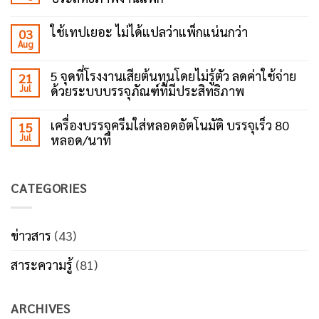
ยุค
No
ใหม่
Comments
ถึง
ใช้เทปเยอะ ไม่ได้แปลว่าแพ็กแน่นกว่า
03
on
เลือก
Aug
5
No
ใช้
ข้อดี
Comments
เครื่อง
ของ
on
ปิด
5 จุดที่โรงงานเสียต้นทุนโดยไม่รู้ตัว ลดค่าใช้จ่าย
21
เครื่อง
ใช้
เทป
ปิด
Jul
ด้วยระบบบรรจุภัณฑ์ที่มีประสิทธิภาพ
เทป
กาว?
เทป
เยอะ
No
กาว
ไม่
Comments
ตัว
ได้
เครื่องบรรจุครีมใส่หลอดอัตโนมัติ บรรจุเร็ว 80
15
on
ช่วย
แปล
Jul
หลอด/นาที
5
เพิ่ม
ว่า
จุด
ประสิทธิภาพ
แพ็ก
No
ที่
งาน
แน่น
Comments
โรงงาน
แพ็ก
กว่า
on
เสีย
CATEGORIES
เครื่อง
ต้นทุน
บรรจุ
โดย
ครีม
ไม่รู้
ใส่
ตัว
หลอด
ข่าวสาร
(43)
ลด
อัตโนมัติ
ค่า
บรรจุ
ใช้
สาระความรู้
(81)
เร็ว
จ่าย
80
ด้วย
หลอด/
ระบบ
นาที
บรรจุ
ARCHIVES
ภัณฑ์