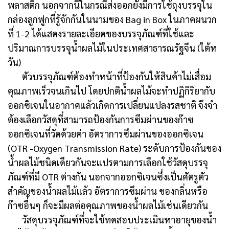
พลาสติก นอกจากนี้ในกรณีส่งออกยังมีการใช้ถุงบรรจุใน
กล่องลูกฟูกที่รู้จักกันในนามของ Bag in Box ในภาคผนวก
ที่ 1-2 ได้แสดงรายละเอียดของบรรจุภัณฑ์ที่ใช้และ
ปริมาณการบรรจุน้ำผลไม้ในประเทศสาธารณรัฐจีน (ใต้ห
วัน)
ตัวบรรจุภัณฑ์ต้องทำหน้าที่ป้องกันให้สินค้าไม่เสื่อม
คุณภาพเร็วจนเกินไป โดยปกติน้ำผลไม้จะทำปฏิกิริยากับ
ออกซิเจนในอากาศแล้วเกิดการเปลี่ยนแปลงรสชาติ จึงจำ
ต้องเลือกวัสดุที่สามารถป้องกันการซึมผ่านของก๊าซ
ออกซิเจนที่วัดด้วยค่า อัตราการซึมผ่านของออกซิเจน
(OTR -Oxygen Transmission Rate) ระดับการป้องกันของ
น้ำผลไม้ชนิดเดียวกันจะแปรตามการเลือกใช้วัสดุบรรจุ
ภัณฑ์ที่มี OTR ต่างกัน นอกจากออกซิเจนซึ่งเป็นศัตรูตัว
สำคัญของน้ำผลไม้แล้ว อัตราการซึมผ่าน ของกลิ่นหรือ
ก๊าซอื่นๆ ก็จะมีผลต่อคุณภาพของน้ำผลไม้เช่นเดียวกัน
วัสดุบรรจุภัณฑ์ที่จะใช้ทดสอบประเมินหาอายุของน้ำ