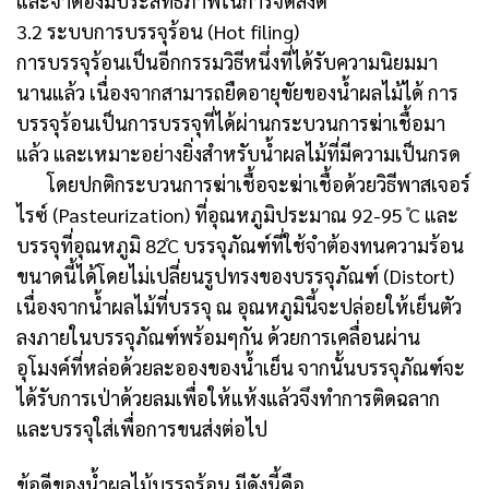
และจำต้องมีประสิทธิภาพในการจัดส่งดี
3.2 ระบบการบรรจุร้อน (Hot filing)
การบรรจุร้อนเป็นอีกกรรมวิธีหนึ่งที่ได้รับความนิยมมา
นานแล้ว เนื่องจากสามารถยืดอายุขัยของน้ำผลไม้ได้ การ
บรรจุร้อนเป็นการบรรจุที่ได้ผ่านกระบวนการฆ่าเชื้อมา
แล้ว และเหมาะอย่างยิ่งสำหรับน้ำผลไม้ที่มีความเป็นกรด
โดยปกติกระบวนการฆ่าเชื้อจะฆ่าเชื้อด้วยวิธีพาสเจอร์
ไรซ์ (Pasteurization) ที่อุณหภูมิประมาณ 92-95 ̊C และ
บรรจุที่อุณหภูมิ 82̊C บรรจุภัณฑ์ที่ใช้จำต้องทนความร้อน
ขนาดนี้ได้โดยไม่เปลี่ยนรูปทรงของบรรจุภัณฑ์ (Distort)
เนื่องจากน้ำผลไม้ที่บรรจุ ณ อุณหภูมินี้จะปล่อยให้เย็นตัว
ลงภายในบรรจุภัณฑ์พร้อมๆกัน ด้วยการเคลื่อนผ่าน
อุโมงค์ที่หล่อด้วยละอองของน้ำเย็น จากนั้นบรรจุภัณฑ์จะ
ได้รับการเป่าด้วยลมเพื่อให้แห้งแล้วจึงทำการติดฉลาก
และบรรจุใส่เพื่อการขนส่งต่อไป
ข้อดีของน้ำผลไม้บรรจุร้อน มีดังนี้คือ