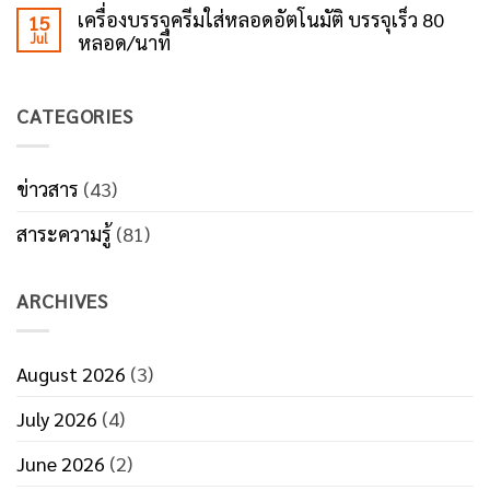
Comments
ตัว
ได้
เครื่องบรรจุครีมใส่หลอดอัตโนมัติ บรรจุเร็ว 80
15
on
ช่วย
แปล
Jul
หลอด/นาที
5
เพิ่ม
ว่า
จุด
ประสิทธิภาพ
แพ็ก
No
ที่
งาน
แน่น
Comments
โรงงาน
แพ็ก
กว่า
on
เสีย
CATEGORIES
เครื่อง
ต้นทุน
บรรจุ
โดย
ครีม
ไม่รู้
ใส่
ตัว
หลอด
ข่าวสาร
(43)
ลด
อัตโนมัติ
ค่า
บรรจุ
ใช้
สาระความรู้
(81)
เร็ว
จ่าย
80
ด้วย
หลอด/
ระบบ
นาที
บรรจุ
ARCHIVES
ภัณฑ์
ที่
มี
ประสิทธิภาพ
August 2026
(3)
July 2026
(4)
June 2026
(2)