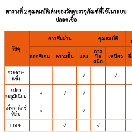
ตารางที่ 2 คุณสมบัติเด่นของวัสดุบรรจุภัณฑ์ที่ใช้ในระบบ
ปลอดเชื้อ
การซึมผ่าน
คุณสมบัติ
วัสดุ
การ
ออกซิเจน
ความชื้น
แสง
ปิด
เหนียว
ฉ
ผนึก
กระดาษ
√
√
แข็ง
เปลว
√
√
√
อะลูมิเนียม
เม็ททาไลซ์
√
√
ฟิล์ม
LDPE
√
√