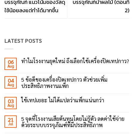
บรรจุภัณฑ์ แนวโน้มของวัสดุ
บรรจุภัณฑ์น้ำผลไม้ (ตอนที่
ใช้น้อยลงแต่ทำได้มากขึ้น
2)
LATEST POSTS
ทำไมโรงงานยุคใหม่ ถึงเลือกใช้เครื่องปิดเทปกาว?
06
Aug
No
Comments
on
5 ข้อดีของเครื่องปิดเทปกาว ตัวช่วยเพิ่ม
04
ทำไม
Aug
ประสิทธิภาพงานแพ็ก
โรงงาน
ยุค
No
ใหม่
Comments
ถึง
ใช้เทปเยอะ ไม่ได้แปลว่าแพ็กแน่นกว่า
03
on
เลือก
Aug
5
No
ใช้
ข้อดี
Comments
เครื่อง
ของ
on
ปิด
5 จุดที่โรงงานเสียต้นทุนโดยไม่รู้ตัว ลดค่าใช้จ่าย
21
เครื่อง
ใช้
เทป
ปิด
Jul
ด้วยระบบบรรจุภัณฑ์ที่มีประสิทธิภาพ
เทป
กาว?
เทป
เยอะ
No
กาว
ไม่