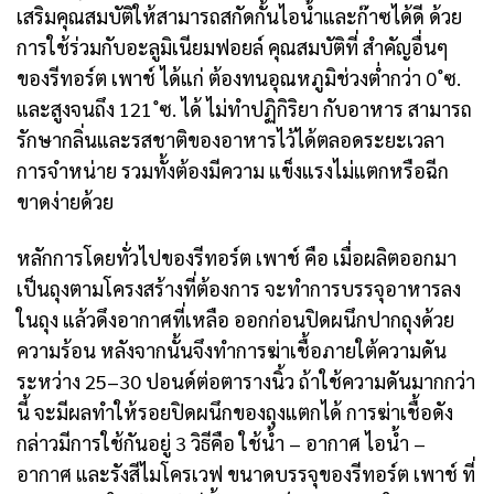
เสริมคุณสมบัติให้สามารถสกัดกั้นไอน้ำและก๊าซได้ดี ด้วย
การใช้ร่วมกับอะลูมิเนียมฟอยล์ คุณสมบัติที่ สำคัญอื่นๆ
ของรีทอร์ต เพาช์ ได้แก่ ต้องทนอุณหภูมิช่วงต่ำกว่า 0 ํซ.
และสูงจนถึง 121 ํซ. ได้ ไม่ทำปฏิกิริยา กับอาหาร สามารถ
รักษากลิ่นและรสชาติของอาหารไว้ได้ตลอดระยะเวลา
การจำหน่าย รวมทั้งต้องมีความ แข็งแรงไม่แตกหรือฉีก
ขาดง่ายด้วย
หลักการโดยทั่วไปของรีทอร์ต เพาช์ คือ เมื่อผลิตออกมา
เป็นถุงตามโครงสร้างที่ต้องการ จะทำการบรรจุอาหารลง
ในถุง แล้วดึงอากาศที่เหลือ ออกก่อนปิดผนึกปากถุงด้วย
ความร้อน หลังจากนั้นจึงทำการฆ่าเชื้อภายใต้ความดัน
ระหว่าง 25–30 ปอนด์ต่อตารางนิ้ว ถ้าใช้ความดันมากกว่า
นี้ จะมีผลทำให้รอยปิดผนึกของถุงแตกได้ การฆ่าเชื้อดัง
กล่าวมีการใช้กันอยู่ 3 วิธีคือ ใช้น้ำ – อากาศ ไอน้ำ –
อากาศ และรังสีไมโครเวฟ ขนาดบรรจุของรีทอร์ต เพาช์ ที่