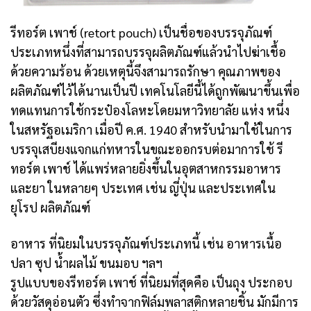
รีทอร์ต เพาช์ (retort pouch) เป็นชื่อของบรรจุภัณฑ์
ประเภทหนึ่งที่สามารถบรรจุผลิตภัณฑ์แล้วนำไปฆ่าเชื้อ
ด้วยความร้อน ด้วยเหตุนี้จึงสามารถรักษา คุณภาพของ
ผลิตภัณฑ์ไว้ได้นานเป็นปี เทคโนโลยีนี้ได้ถูกพัฒนาขึ้นเพื่อ
ทดแทนการใช้กระป๋องโลหะโดยมหาวิทยาลัย แห่ง หนึ่ง
ในสหรัฐอเมริกา เมื่อปี ค.ศ. 1940 สำหรับนำมาใช้ในการ
บรรจุเสบียงแจกแก่ทหารในขณะออกรบต่อมาการใช้ รี
ทอร์ต เพาช์ ได้แพร่หลายยิ่งขึ้นในอุตสาหกรรมอาหาร
และยา ในหลายๆ ประเทศ เช่น ญี่ปุ่น และประเทศใน
ยุโรป ผลิตภัณฑ์
อาหาร ที่นิยมในบรรจุภัณฑ์ประเภทนี้ เช่น อาหารเนื้อ
ปลา ซุป น้ำผลไม้ ขนมอบ ฯลฯ
รูปแบบของรีทอร์ต เพาช์ ที่นิยมที่สุดคือ เป็นถุง ประกอบ
ด้วยวัสดุอ่อนตัว ซึ่งทำจากฟิล์มพลาสติกหลายชิ้น มักมีการ