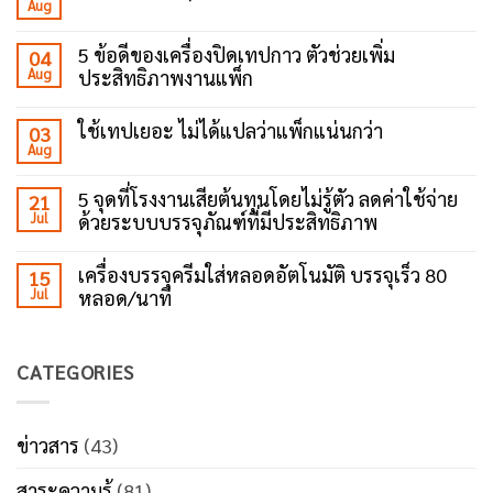
Aug
No
Comments
on
5 ข้อดีของเครื่องปิดเทปกาว ตัวช่วยเพิ่ม
04
ทำไม
Aug
ประสิทธิภาพงานแพ็ก
โรงงาน
ยุค
No
ใหม่
Comments
ถึง
ใช้เทปเยอะ ไม่ได้แปลว่าแพ็กแน่นกว่า
03
on
เลือก
Aug
5
No
ใช้
ข้อดี
Comments
เครื่อง
ของ
on
ปิด
5 จุดที่โรงงานเสียต้นทุนโดยไม่รู้ตัว ลดค่าใช้จ่าย
21
เครื่อง
ใช้
เทป
ปิด
Jul
ด้วยระบบบรรจุภัณฑ์ที่มีประสิทธิภาพ
เทป
กาว?
เทป
เยอะ
No
กาว
ไม่
Comments
ตัว
ได้
เครื่องบรรจุครีมใส่หลอดอัตโนมัติ บรรจุเร็ว 80
15
on
ช่วย
แปล
Jul
หลอด/นาที
5
เพิ่ม
ว่า
จุด
ประสิทธิภาพ
แพ็ก
No
ที่
งาน
แน่น
Comments
โรงงาน
แพ็ก
กว่า
on
เสีย
CATEGORIES
เครื่อง
ต้นทุน
บรรจุ
โดย
ครีม
ไม่รู้
ใส่
ตัว
หลอด
ข่าวสาร
(43)
ลด
อัตโนมัติ
ค่า
บรรจุ
ใช้
สาระความรู้
(81)
เร็ว