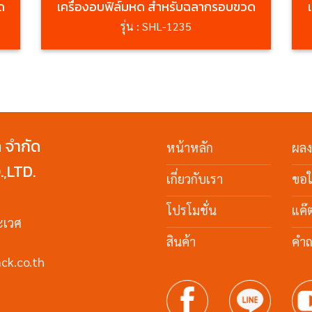
ด
เครื่องอบฟิล์มหด สำหรับฉลากรอบขวด
รุ่น : SHL-1235
ค จำกัด
หน้าหลัก
ผล
,LTD.
เกี่ยวกับเรา
ขอ
โปรโมชั่น
แค๊
ะเวศ
สินค้า
คำถ
ck.co.th