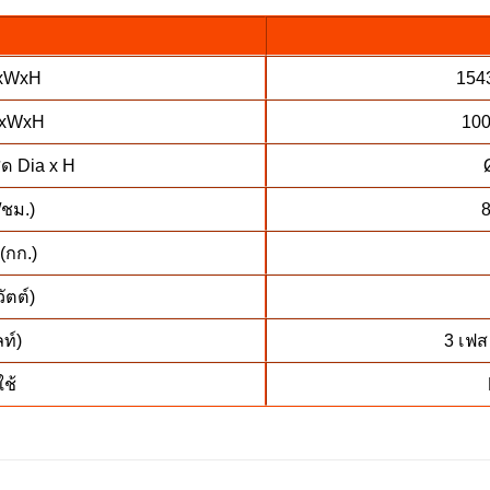
LxWxH
154
LxWxH
100
ด Dia x H
/ชม.)
8
 (กก.)
ัตต์)
ลท์)
3 เฟส
ใช้