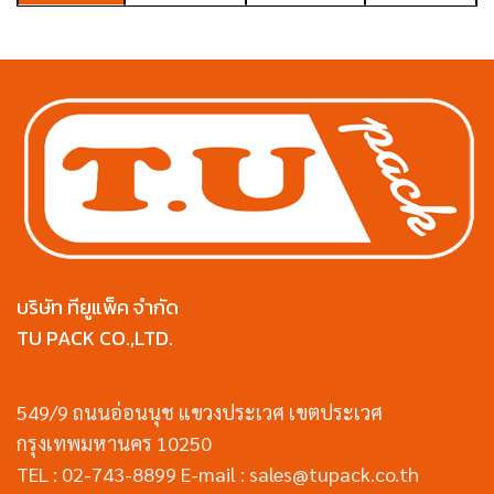
บริษัท ทียูแพ็ค จำกัด
TU PACK CO.,LTD.
549/9 ถนนอ่อนนุช แขวงประเวศ เขตประเวศ
กรุงเทพมหานคร 10250
TEL : 02-743-8899 E-mail : sales@tupack.co.th