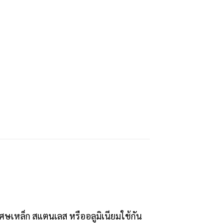
เศษเหล็ก สแตนเลส หรืออลูมิเนียมใช้กัน