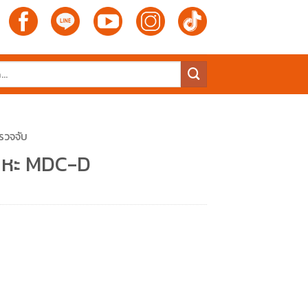
ตรวจจับ
โลหะ MDC-D