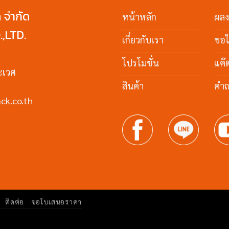
ค จำกัด
หน้าหลัก
ผล
,LTD.
เกี่ยวกับเรา
ขอ
โปรโมชั่น
แค๊
ะเวศ
สินค้า
คำถ
ck.co.th
ติดต่อ
ขอใบเสนอราคา