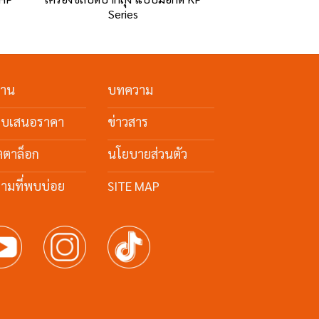
Series
รุ่น KPS
งาน
บทความ
ใบเสนอราคา
ข่าวสาร
ตตาล็อก
นโยบายส่วนตัว
ามที่พบบ่อย
SITE MAP