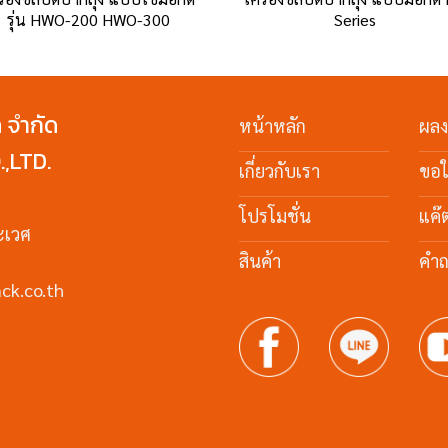
รุ่น HWO-200 HWO-300
Series
ค จำกัด
หน้าหลัก
ผล
,LTD.
เกี่ยวกับเรา
ขอ
โปรโมชั่น
แค๊
ะเวศ
สินค้า
คำถ
ck.co.th