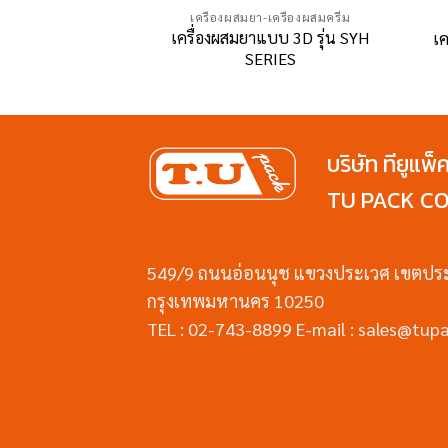
เครื่องผสมยา-เครื่องผสมครีม
เครื่องผสมยาแบบ 3D รุ่น SYH
เค
SERIES
บริษัท ทียูแพ็
TU PACK CO.
549/9 ถนนอ่อนนุช แขวงประเวศ เขตปร
กรุงเทพมหานคร 10250
TEL : 02-743-8899 E-mail : sales@tupa