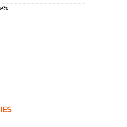
มครีม
IES