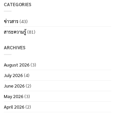
on
เสีย
CATEGORIES
เครื่อง
ต้นทุน
บรรจุ
โดย
ครีม
ไม่รู้
ใส่
ตัว
หลอด
ข่าวสาร
(43)
ลด
อัตโนมัติ
ค่า
บรรจุ
ใช้
สาระความรู้
(81)
เร็ว
จ่าย
80
ด้วย
หลอด/
ระบบ
นาที
บรรจุ
ARCHIVES
ภัณฑ์
ที่
มี
ประสิทธิภาพ
August 2026
(3)
July 2026
(4)
June 2026
(2)
May 2026
(3)
April 2026
(2)