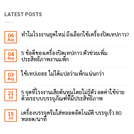
LATEST POSTS
ทำไมโรงงานยุคใหม่ ถึงเลือกใช้เครื่องปิดเทปกาว?
06
Aug
No
Comments
on
5 ข้อดีของเครื่องปิดเทปกาว ตัวช่วยเพิ่ม
04
ทำไม
Aug
ประสิทธิภาพงานแพ็ก
โรงงาน
ยุค
No
ใหม่
Comments
ถึง
ใช้เทปเยอะ ไม่ได้แปลว่าแพ็กแน่นกว่า
03
on
เลือก
Aug
5
No
ใช้
ข้อดี
Comments
เครื่อง
ของ
on
ปิด
5 จุดที่โรงงานเสียต้นทุนโดยไม่รู้ตัว ลดค่าใช้จ่าย
21
เครื่อง
ใช้
เทป
ปิด
Jul
ด้วยระบบบรรจุภัณฑ์ที่มีประสิทธิภาพ
เทป
กาว?
เทป
เยอะ
No
กาว
ไม่
Comments
ตัว
ได้
เครื่องบรรจุครีมใส่หลอดอัตโนมัติ บรรจุเร็ว 80
15
on
ช่วย
แปล
Jul
หลอด/นาที
5
เพิ่ม
ว่า
จุด
ประสิทธิภาพ
แพ็ก
No
ที่
งาน
แน่น
Comments
โรงงาน
แพ็ก
กว่า