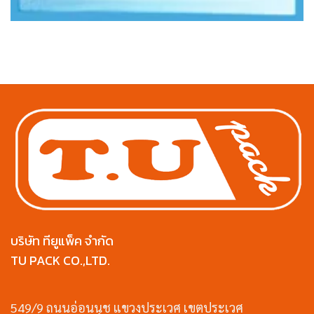
บริษัท ทียูแพ็ค จำกัด
TU PACK CO.,LTD.
549/9 ถนนอ่อนนุช แขวงประเวศ เขตประเวศ