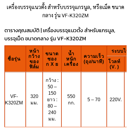
เครื่องบรรจุแนวตั้ง สำหรับบรรจุแกรนูล, หรือเม็ด ขนาด
กลาง รุ่น VF-K320ZM
ตารางคุณสมบัติ | เครื่องบรรจุแนวตั้ง สำหรับแกรนูล,
บรรจุเม็ด ขนาดกลาง รุ่น VF-K320ZM
หน้า
ระบบไฟฟ
ขนาด
น้ำ
กว้าง
ความเร็ว
ชื่อรุ่น
ซอง
หนัก
ของ
(ถุง/นาที)
โวลท์
ว
ก X ย
เครื่อง
ฟิล์ม
(V. )
(
กว้าง :
50 –
150
VF-
550
K
320
5 – 70
220V.
ยาว :
K320ZM
กก.
มม.
80 –
K
240
มม.