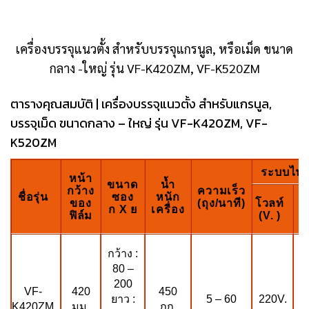
เครื่องบรรจุแนวตั้ง สำหรับบรรจุแกรนูล, หรือเม็ด ขนาด
กลาง -ใหญ่ รุ่น VF-K420ZM, VF-K520ZM
ตารางคุณสมบัติ | เครื่องบรรจุแนวตั้ง สำหรับแกรนูล,
บรรจุเม็ด ขนาดกลาง – ใหญ่ รุ่น VF-K420ZM, VF-
K520ZM
ระบบไฟฟ
หน้า
ขนาด
น้ำ
กว้าง
ความเร็ว
ชื่อรุ่น
ซอง
หนัก
ว
ของ
(ถุง/นาที)
โวลท์
ก X ย
เครื่อง
ฟิล์ม
(V. )
(
กว้าง :
80 –
200
VF-
450
2
420
5 – 60
220V.
ยาว :
K420ZM
กก.
K
มม.