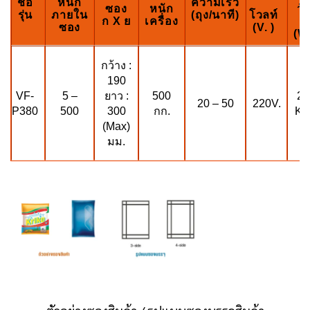
ชื่อ
หนัก
ความเร็ว
ซอง
หนัก
วั
รุ่น
ภายใน
(ถุง/นาที)
โวลท์
ก X ย
เครื่อง
ท์
ซอง
(V. )
(W.
กว้าง :
190
VF-
5 –
500
2.
ยาว :
20 – 50
220V.
P380
500
กก.
KW
300
(Max)
มม.