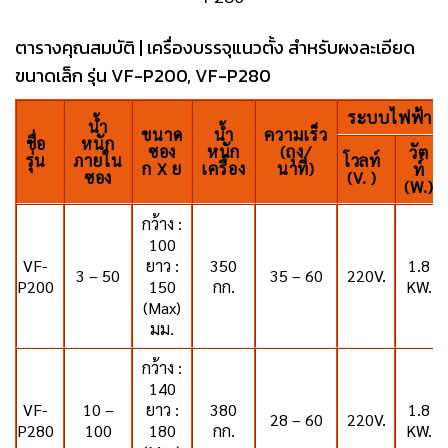
ตารางคุณสมบัติ | เครื่องบรรจุแนวตั้ง สำหรับผงละเอียด
ขนาดเล็ก รุ่น VF-P200, VF-P280
ระบบไฟฟ้า
น้ำ
ขนาด
น้ำ
ความเร็ว
ชื่อ
หนัก
ซอง
หนัก
(ถุง/
วัต
รุ่น
ภายใน
โวลท์
ก X ย
เครื่อง
นาที)
ท์
ซอง
(V. )
(W.)
กว้าง :
100
VF-
ยาว :
350
1.8
3 – 50
35 – 60
220V.
P200
150
กก.
KW.
(Max)
มม.
กว้าง :
140
VF-
10 –
ยาว :
380
1.8
28 – 60
220V.
P280
100
180
กก.
KW.