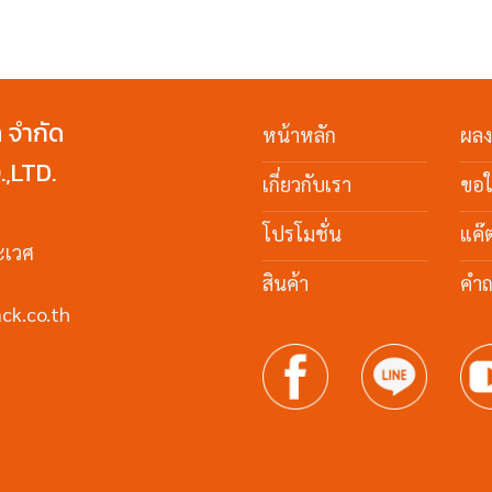
ค จำกัด
หน้าหลัก
ผล
,LTD.
เกี่ยวกับเรา
ขอ
โปรโมชั่น
แค๊
ะเวศ
สินค้า
คำถ
ck.co.th