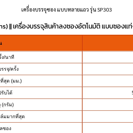
เครื่องบรรจุซอง แบบหลายแถว รุ่น SP303
s) || เครื่องบรรจุสินค้าลงซองอัตโนมัติ แบบซองแท
่น
้ง/นาที
รจุ/ครั้ง
่สุด (มม.)
รับได้
(กรัม)
์มมากที่สุด
ีลซอง