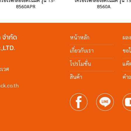
ครื่องรัดกล่องอัตโนมัติ รุ่น TS-
เครื่องรัดกล่องอัตโนมัติ รุ่น T
8560APR
8560A
ค จำกัด
หน้าหลัก
ผล
,LTD.
เกี่ยวกับเรา
ขอ
โปรโมชั่น
แค๊
ะเวศ
สินค้า
คำถ
ck.co.th