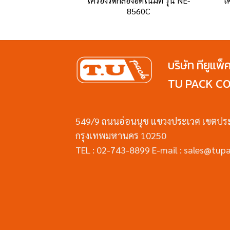
อัตโนมัติ รุ่น TS-
เครื่องรัดกล่องอัตโนมัติ รุ่น NE-
เ
0ALPR
8560C
บริษัท ทียูแพ็
TU PACK CO.
549/9 ถนนอ่อนนุช แขวงประเวศ เขตปร
กรุงเทพมหานคร 10250
TEL : 02-743-8899 E-mail : sales@tupa