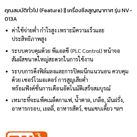
คุณสมบัติทั่วไป (Feature) || เครื่องซีลสูญญากาศ รุ่น NV-
013A
ค่าใช้จ่ายต่ำ กำไรสูง เพราะมีความเร็วและ
ประสิทธิภาพสูง
ระบบควบคุมด้วย พีแอลซี (PLC Control) หน้าจอ
สัมผัสขนาดใหญ่สะดวกในการใช้งาน
ระบบการดึงฟิล์มลงและการปิดผนึกแนวนอน ควบคุม
ด้วย เซอร์โวมอเตอร์ การสูญเสียต่ำ
พร้อมฟังค์ชั่นการเตือนอัตโนมัติเสร็จสมบุรณ์
เหมาะที่จะแพ็คเมล็ดกาแฟ, น้ำตาล, เกลือ, มันฝรั่ง,
อาหารกรอบ, เยลลี่, อาหารสัตว์, ขนมขบเคี้ยว ฯลฯ