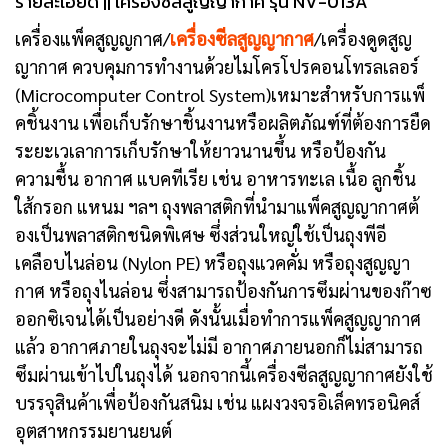
รายละเอียด || เครื่องซีลสูญญากาศ รุ่น NV-013A
เครื่องแพ็คสูญญกาศ/
เครื่องซีลสูญญากาศ
/เครื่องดูดสูญ
ญากาศ ควบคุมการทำงานด้วยไมโครโปรคอนโทรลเลอร์
(Microcomputer Control System)เหมาะสำหรับการแพ็
คชิ้นงาน เพื่อเก็บรักษาชิ้นงานหรือผลิตภัณฑ์ที่ต้องการยืด
ระยะเวเลาการเก็บรักษาให้ยาวนานขึ้น หรือป้องกัน
ความชื้น อากาศ แบคทีเรีย เช่น อาหารทะเล เนื้อ ลูกชิ้น
ใส้กรอก แหนม ฯลฯ ถุงพลาสติกที่นำมาแพ็คสูญญากาศต้
องเป็นพลาสติกชนิดพิเศษ ซึ่งส่วนใหญ่ใช้เป็นถุงพีอี
เคลือบไนล่อน (Nylon PE) หรือถุงแวคคั่ม หรือถุงสูญญา
กาศ หรือถุงไนล่อน ซึ่งสามารถป้องกันการซึมผ่านของก๊าซ
ออกซิเจนได้เป็นอย่างดี ดังนั้นเมื่อทำการแพ็คสูญญากาศ
แล้ว อากาศภายในถุงจะไม่มี อากาศภายนอกก็ไม่สามารถ
ซึมผ่านเข้าไปในถุงได้ นอกจากนี้เครื่องซีลสูญญากาศยังใช้
บรรจุสินค้าเพื่อป้องกันสนิม เช่น แผงวงจรอิเล็คทรอนิคส์
อุตสาหกรรมยานยนต์