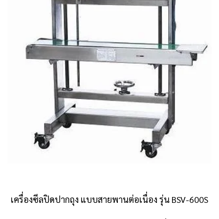
เครื่องซีลปิดปากถุง แบบสายพานต่อเนื่อง รุ่น BSV-600S