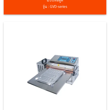
แบบท่อดูด
รุ่น : GVD-series