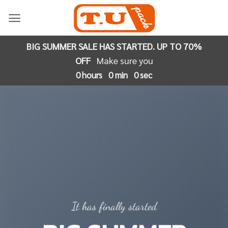
Skip
to
content
BIG SUMMER SALE HAS STARTED. UP TO 70%
OFF
Make sure you
0
hours
0
min
0
sec
It has finally started