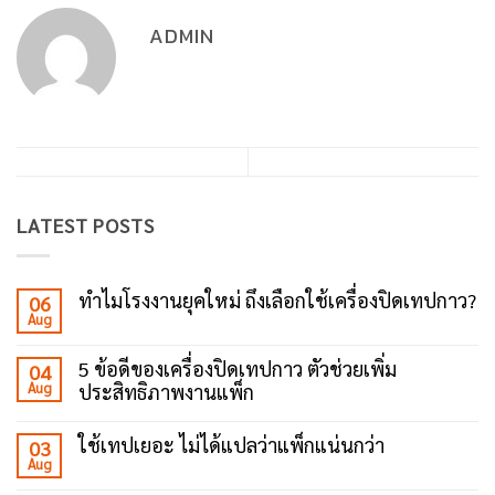
ADMIN
LATEST POSTS
ทำไมโรงงานยุคใหม่ ถึงเลือกใช้เครื่องปิดเทปกาว?
06
Aug
No
Comments
on
5 ข้อดีของเครื่องปิดเทปกาว ตัวช่วยเพิ่ม
04
ทำไม
Aug
ประสิทธิภาพงานแพ็ก
โรงงาน
ยุค
No
ใหม่
Comments
ถึง
ใช้เทปเยอะ ไม่ได้แปลว่าแพ็กแน่นกว่า
03
on
เลือก
Aug
5
No
ใช้
ข้อดี
Comments
เครื่อง