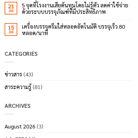
ของ
on
ปิด
5 จุดที่โรงงานเสียต้นทุนโดยไม่รู้ตัว ลดค่าใช้จ่าย
21
เครื่อง
ใช้
เทป
ปิด
Jul
ด้วยระบบบรรจุภัณฑ์ที่มีประสิทธิภาพ
เทป
กาว?
เทป
เยอะ
No
กาว
ไม่
Comments
ตัว
ได้
เครื่องบรรจุครีมใส่หลอดอัตโนมัติ บรรจุเร็ว 80
15
on
ช่วย
แปล
Jul
หลอด/นาที
5
เพิ่ม
ว่า
จุด
ประสิทธิภาพ
แพ็ก
No
ที่
งาน
แน่น
Comments
โรงงาน
แพ็ก
กว่า
on
เสีย
CATEGORIES
เครื่อง
ต้นทุน
บรรจุ
โดย
ครีม
ไม่รู้
ใส่
ตัว
หลอด
ข่าวสาร
(43)
ลด
อัตโนมัติ
ค่า
บรรจุ
ใช้
สาระความรู้
(81)
เร็ว
จ่าย
80
ด้วย
หลอด/
ระบบ
นาที
บรรจุ
ARCHIVES
ภัณฑ์
ที่
มี
ประสิทธิภาพ
August 2026
(3)